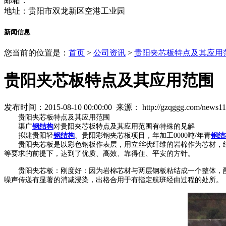
邮箱：
地址：贵阳市双龙新区空港工业园
新闻信息
您当前的位置是：
首页
>
公司资讯
>
贵阳夹芯板特点及其应用
贵阳夹芯板特点及其应用范围
发布时间：2015-08-10 00:00:00 来源：
http://gzqggg.com/news1
贵阳夹芯板特点及其应用范围
渠广
钢结构
对贵阳夹芯板特点及其应用范围有特殊的见解
拟建贵阳轻
钢结构
、贵阳彩钢夹芯板项目，年加工0000吨/年青
钢结
贵阳夹芯板是以彩色钢板作表层，用立丝状纤维的岩棉作为芯材，经
等要求的前提下，达到了优质、高效、靠得住、平安的方针。
贵阳夹芯板：刚度好：因为岩棉芯材与两层钢板粘结成一个整体，配合
噪声传递有显著的消减浸染，出格合用于有指定航班经由过程的处所。