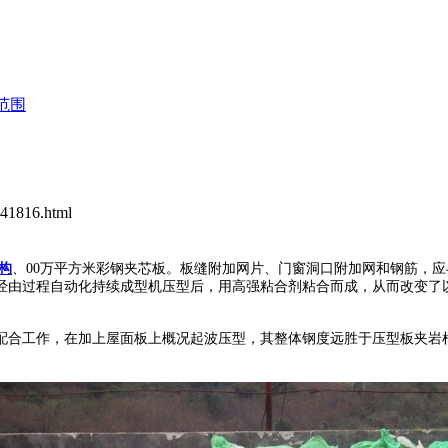
范围
141816.html
构
、00万平方米彩钢夹芯板。板缝附加网片、门窗洞口附加网和钢筋，
由过程自动化持续成型机压型后，用高强粘合剂粘合而成，从而改变了以
工作，在加上屋面板上概况起波压型，其整体钢度远胜于压型板夹岩棉