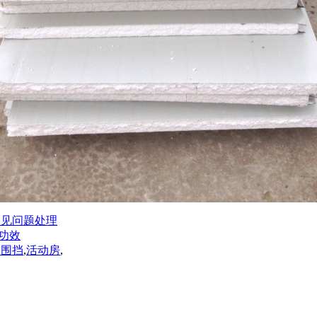
见问题处理
功效
钢围挡
,
活动房
,