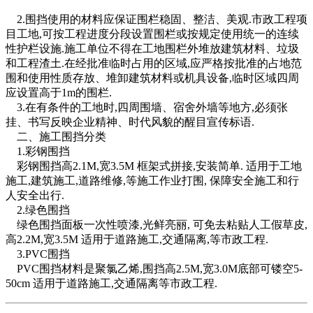
2.围挡使用的材料应保证围栏稳固、整洁、美观.市政工程项
目工地,可按工程进度分段设置围栏或按规定使用统一的连续
性护栏设施.施工单位不得在工地围栏外堆放建筑材料、垃圾
和工程渣土.在经批准临时占用的区域,应严格按批准的占地范
围和使用性质存放、堆卸建筑材料或机具设备,临时区域四周
应设置高于1m的围栏.
3.在有条件的工地时,四周围墙、宿舍外墙等地方,必须张
挂、书写反映企业精神、时代风貌的醒目宣传标语.
二、施工围挡分类
1.彩钢围挡
彩钢围挡高2.1M,宽3.5M 框架式拼接,安装简单. 适用于工地
施工,建筑施工,道路维修,等施工作业打围, 保障安全施工和行
人安全出行.
2.绿色围挡
绿色围挡面板一次性喷漆,光鲜亮丽, 可免去粘贴人工假草皮,
高2.2M,宽3.5M 适用于道路施工,交通隔离,等市政工程.
3.PVC围挡
PVC围挡材料是聚氯乙烯,围挡高2.5M,宽3.0M底部可镂空5-
50cm 适用于道路施工,交通隔离等市政工程.