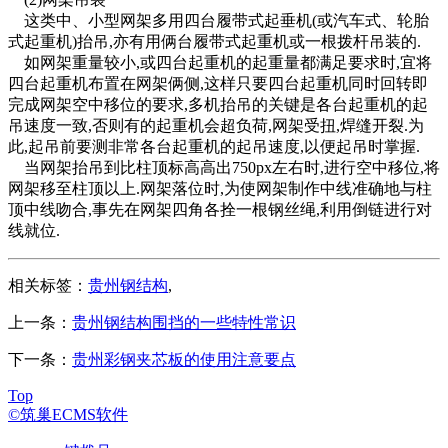
这类中、小型网架多用四台履带式起垂机(或汽车式、轮胎
式起重机)抬吊,亦有用俩台履带式起重机或一根拨杆吊装的.
如网架重量较小,或四台起重机的起重量都满足要求时,宜将
四台起重机布置在网架俩侧,这样只要四台起重机同时回转即
完成网架空中移位的要求,多机抬吊的关键是各台起重机的起
吊速度一致,否则有的起重机会超负荷,网架受扭,焊缝开裂.为
此,起吊前要测非常各台起重机的起吊速度,以便起吊时掌握.
当网架抬吊到比柱顶标高高出750px左右时,进行空中移位,将
网架移至柱顶以上.网架落位时,为使网架制作中线准确地与柱
顶中线吻合,事先在网架四角各拴一根钢丝绳,利用倒链进行对
线就位.
相关标签：
贵州钢结构
,
上一条：
贵州钢结构围挡的一些特性常识
下一条：
贵州彩钢夹芯板的使用注意要点
Top
©筑巢ECMS软件