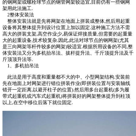
的钢网架或螺栓球节点的钢管网架较适宜,目前仍有一些钢网
架用此法施工.
2整体安装法
整体安装法就是先将网架在地面上拼装成整体,然后用起重
设备将其整体提升到设计位置上加以固定.这种施工方法不需
高大的拼装支架,高空作业少,易保证焊接质量,但需要的起重量
大的起重设备,技术较复杂.因此,此法对球节点的钢网架(尤其
是三向网架等杆件较多的网架)较适宜.根据所用设备的不同,整
体安装法又分为多机抬吊法、拔杆提升法、千斤顶提升法及千
斤顶顶升法等.
1、多机抬吊法
此法是用于高度和重量都不大的中、小型网架结构.安装前
先在地面上对网架进行错位拼装作业(即拼装位置与安装轴线
错开一定距离,以避开柱子的位置).然后用多台起重机(多为履
带式起重机或汽车式起重机)将拼装好的网架整体提升到柱顶
以上,在空中移位后落下就位固定.