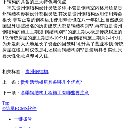
下钢构的具备的三大特色与优点.
率先贵州钢结构设计灵敏多样,不管是钢构室内格局还是贵
州钢结构形状设计都很灵敏.其次是贵州钢结构运用使用寿命
很长,非常正常的钢构运用使用寿命也在八十年以上,自然纵观
国里外哪些出名的历史建筑大都是钢结构别墅.再有就是贵州
钢结构的施工工期短,钢结构别墅的施工期大概是传统房屋的
1/2,传统房屋的施工期是6-10个月,而钢结构施工期为2-4个月,
为开发商大大地延长了资金的回笼时间,升高了营业本钱.传统
房屋在竣工时仅仅是毛坯房而钢结构别墅是装璜具备实现,只
要天性化妆点即可入住.
相关标签：
贵州钢结构
,
上一条：
贵州活动板房具备哪几个优点?
下一条：
冬季钢结构工程施工有哪些要注意
Top
©筑巢ECMS软件
一键拨号