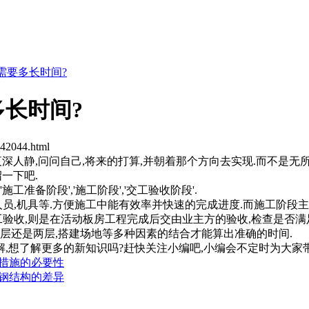
需要多长时间?
长时间?
142044.html
深人静,问问自己,将来的打算,并朝着那个方向去实现.而不是无
一下吧.
备阶段','施工阶段','交工验收阶段'.
员,机具等.方便施工中能有效率并快速的完成进度.而施工阶段主
工验收,则是在活动板房工程完成后交由业主方的验收,检查是否满
层还是两层,搭建场地等多种因素的结合才能算出准确的时间.
想了解更多的新知识吗?赶快关注小编吧,小编会不定时为大家带
措施的必要性
钢结构的差异