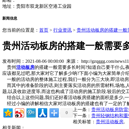
邮箱：
地址：贵阳市双龙新区空港工业园
新闻信息
您当前的位置是：
首页
>
行业资讯
>
贵州活动板房的搭建一般
贵州活动板房的搭建一般需要多
发布时间：2021-08-06 00:00:00 来源：
http://gzqggg.com/news1
贵州
活动板房
的搭建一般需要多长时间?知道自己要干什么,夜
应该都见过吧,那大家对它了解多少呐?下面小编为大家简单介绍
一般的活动房的整体施工过程,我们一般分为三大块,即活动房'施工准
而其中的准备阶段的话,则主要落实活动房的所需材料,场地,人
题,以及收款进度等,而这也构成了活动房的施工阶段.较后的交
结合以上这些问题,我们还好看活动板房搭建的面积是多少,一
经过小编的讲解相信大家对活动板房的搭建也有了一定的了解,
上一条：
贵州活动板房防雷
0
下一条：
贵州轻钢结构和重
相关标签：
贵州活动板房
,
相关新闻：