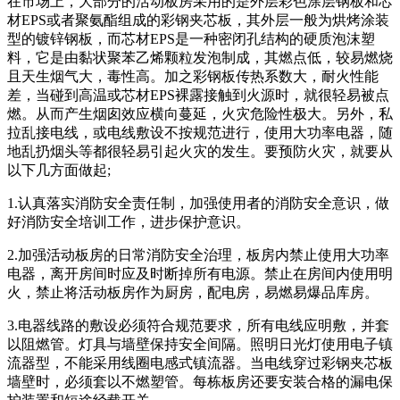
在市场上，大部分的活动板房采用的是外层彩色涂层钢板和芯
材EPS或者聚氨酯组成的彩钢夹芯板，其外层一般为烘烤涂装
型的镀锌钢板，而芯材EPS是一种密闭孔结构的硬质泡沫塑
料，它是由黏状聚苯乙烯颗粒发泡制成，其燃点低，较易燃烧
且天生烟气大，毒性高。加之彩钢板传热系数大，耐火性能
差，当碰到高温或芯材EPS裸露接触到火源时，就很轻易被点
燃。从而产生烟囱效应横向蔓延，火灾危险性极大。另外，私
拉乱接电线，或电线敷设不按规范进行，使用大功率电器，随
地乱扔烟头等都很轻易引起火灾的发生。要预防火灾，就要从
以下几方面做起;
1.认真落实消防安全责任制，加强使用者的消防安全意识，做
好消防安全培训工作，进步保护意识。
2.加强活动板房的日常消防安全治理，板房内禁止使用大功率
电器，离开房间时应及时断掉所有电源。禁止在房间内使用明
火，禁止将活动板房作为厨房，配电房，易燃易爆品库房。
3.电器线路的敷设必须符合规范要求，所有电线应明敷，并套
以阻燃管。灯具与墙壁保持安全间隔。照明日光灯使用电子镇
流器型，不能采用线圈电感式镇流器。当电线穿过彩钢夹芯板
墙壁时，必须套以不燃塑管。每栋板房还要安装合格的漏电保