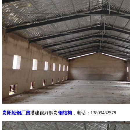
贵阳轻钢厂房
搭建很好黔贵
钢结构
，电话：13809482578