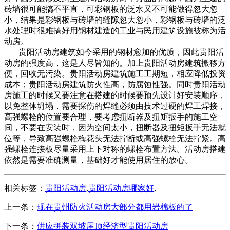
砖墙很可能搞不平直，可彩钢板的泛水又不可能做得忽大忽
小，结果是彩钢板与砖墙的缝隙忽大忽小，彩钢板与砖墙的泛
水处理时很难搞好用钢材建造的工业与民用建筑设施被称为活
动房。
贵阳活动房建筑如今采用的钢材愈加的优质，因此贵阳活
动房的强度高，这是人尽皆知的。加上贵阳活动房建筑搬移方
便，回收无污染。贵阳活动房建筑施工工期短，相应降低投资
成本；贵阳活动房建筑防火性高，防腐蚀性强。同时贵阳活动
房施工的时候又要注意在搭建的时候要预先设计好安装顺序，
以免整体坍塌，需要探伤的焊缝必须由技术过硬的焊工焊接，
高强螺栓的位置要合理，要考虑扭断器及扭矩扳手的施工空
间，不要在安装时，因为空间太小，扭断器及扭矩扳手无法就
位等，导致高强螺栓梅花头无法拧断或高强螺栓无法拧紧。高
强螺栓连接板尽量采用上下对称的螺栓布置方法。活动房搭建
依然是需要准确测量，基础好才能使用居住的放心。
相关标签：
贵阳活动房
,
贵阳活动房哪家好
,
上一条：
现在贵州防火活动房大部分都用岩棉板的了
下一条：
供应拼装双坡屋顶经济型贵阳活动房