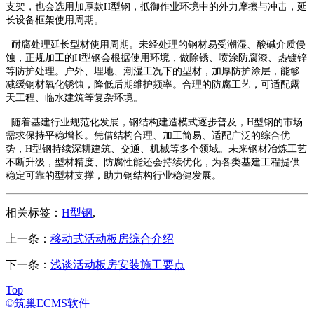
支架，也会选用加厚款H型钢，抵御作业环境中的外力摩擦与冲击，延
长设备框架使用周期。
耐腐处理延长型材使用周期。未经处理的钢材易受潮湿、酸碱介质侵
蚀，正规加工的H型钢会根据使用环境，做除锈、喷涂防腐漆、热镀锌
等防护处理。户外、埋地、潮湿工况下的型材，加厚防护涂层，能够
减缓钢材氧化锈蚀，降低后期维护频率。合理的防腐工艺，可适配露
天工程、临水建筑等复杂环境。
随着基建行业规范化发展，钢结构建造模式逐步普及，H型钢的市场
需求保持平稳增长。凭借结构合理、加工简易、适配广泛的综合优
势，H型钢持续深耕建筑、交通、机械等多个领域。未来钢材冶炼工艺
不断升级，型材精度、防腐性能还会持续优化，为各类基建工程提供
稳定可靠的型材支撑，助力钢结构行业稳健发展。
相关标签：
H型钢
,
上一条：
移动式活动板房综合介绍
下一条：
浅谈活动板房安装施工要点
Top
©筑巢ECMS软件