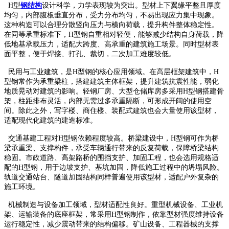
H型
钢结构
设计科学，力学表现较为突出。型材上下翼缘平整且厚度
均匀，内部腹板垂直分布，受力分布均匀，不易出现应力集中现象。
这种构造可以合理分散竖向压力与横向荷载，提升构件整体稳定性。
在同等承重标准下，H型钢自重相对轻便，能够减少结构自身荷载，降
低地基承载压力，适配大跨度、高承重的建筑施工场景。同时型材表
面平整，便于焊接、打孔、裁切，二次加工难度较低。
民用与工业建筑，是H型钢的核心应用领域。在高层框架建筑中，H
型钢常作为承重梁柱，搭建建筑主体框架，提升建筑抗震性能，弱化
地质晃动对建筑的影响。轻钢厂房、大型仓储库房多采用H型钢搭建骨
架，柱距排布灵活，内部无需过多承重隔断，可形成开阔的使用空
间。除此之外，写字楼、商住楼、装配式建筑也会大量使用该型材，
适配现代化建筑的建造标准。
交通基建工程对H型钢依赖程度较高。桥梁建设中，H型钢可作为桥
梁承重梁、支撑构件，承受车辆通行带来的反复荷载，保障桥梁结构
稳固。市政道路、高架路桥的围挡支护、加固工程，也会选用规格适
配的H型钢，用于边坡支护、基坑加固，降低施工过程中的坍塌风险。
轨道交通站台、隧道加固结构同样普遍使用该型材，适配户外复杂的
施工环境。
机械制造与设备加工领域，型材适配性良好。重型机械设备、工业机
架、运输装备的底座框架，常采用H型钢制作，依靠型材强度维持设备
运行稳定性，减少震动带来的结构偏移。矿山设备、工程器械的支撑