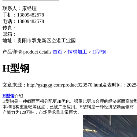
联系人：康经理
手机：13809482578
电话：13809482578
传真：
邮箱：
地址：贵阳市双龙新区空港工业园
产品详情
product details
首页
>
钢材加工
>
H型钢
H型钢
文章来源：http://gzqggg.com/product923570.html
发表时间：2025-08
H型钢
介绍
H型钢是一种截面面积分配更加优化、强重比更加合理的经济断面高效型
本和结构重量轻等优点，已被广泛应用。H型钢是一种经济型断面钢材，广泛
产能力为120万吨，市场需求量非常巨大。